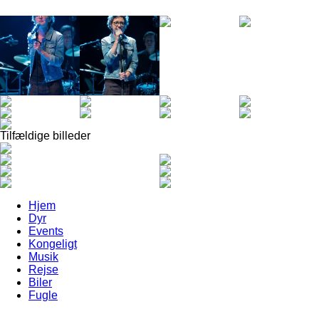
Tilfældige billeder
Hjem
Dyr
Events
Kongeligt
Musik
Rejse
Biler
Fugle